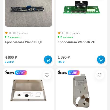
0
0 оценок
0
0 оценок
В наличии
В наличии
Кросс-плата Wandeli QL
Кросс-плата Wandeli ZD
4 800
₽
1 890
₽
2 300
₽
890
₽