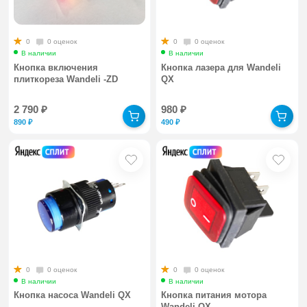
0
0 оценок
0
0 оценок
В наличии
В наличии
Кнопка включения
Кнопка лазера для Wandeli
плиткореза Wandeli -ZD
QX
2 790
₽
980
₽
890
₽
490
₽
0
0 оценок
0
0 оценок
В наличии
В наличии
Кнопка насоса Wandeli QX
Кнопка питания мотора
Wandeli QX