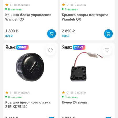
0
0 оценок
0
0 оценок
В наличии
В наличии
Крышка блока управления
Крышка опоры плиткореза
Wandeli QX
Wandeli QX
1 890
₽
2 890
₽
890
₽
890
₽
0
0 оценок
0
0 оценок
В наличии
В наличии
Крышка щеточного отсека
Кулер 24 вольт
Z1E-KD75-110