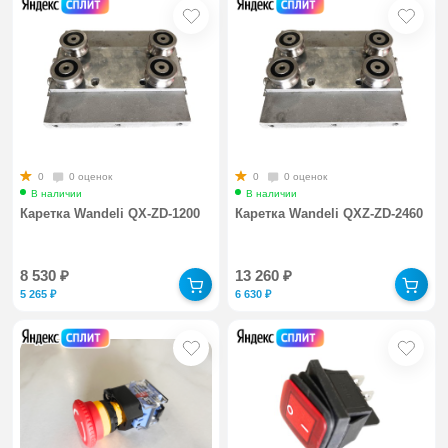
0
0 оценок
0
0 оценок
В наличии
В наличии
Каретка Wandeli QX-ZD-1200
Каретка Wandeli QXZ-ZD-2460
8 530
₽
13 260
₽
5 265
₽
6 630
₽