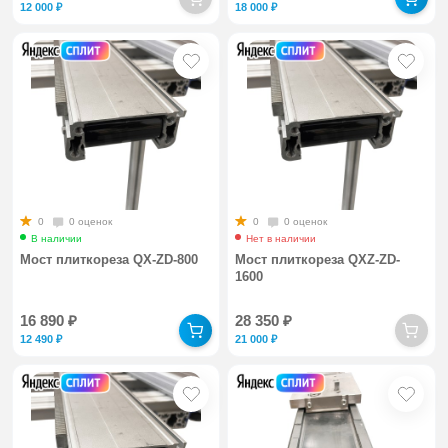
12 000
₽
18 000
₽
0
0 оценок
0
0 оценок
В наличии
Нет в наличии
Мост плиткореза QX-ZD-800
Мост плиткореза QXZ-ZD-
1600
16 890
₽
28 350
₽
12 490
₽
21 000
₽