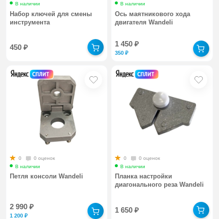
В наличии
В наличии
Набор ключей для смены
Ось маятникового хода
инструмента
двигателя Wandeli
1 450
₽
450
₽
350
₽
0
0 оценок
0
0 оценок
В наличии
В наличии
Петля консоли Wandeli
Планка настройки
диагонального реза Wandeli
2 990
₽
1 650
₽
1 200
₽