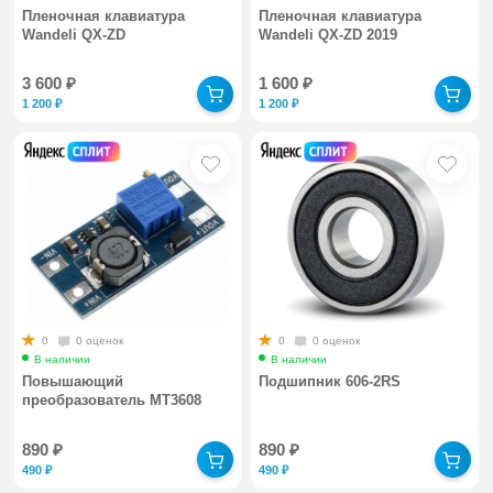
Пленочная клавиатура
Пленочная клавиатура
Wandeli QX-ZD
Wandeli QX-ZD 2019
3 600
₽
1 600
₽
1 200
₽
1 200
₽
0
0 оценок
0
0 оценок
В наличии
В наличии
Повышающий
Подшипник 606-2RS
преобразователь МТ3608
890
₽
890
₽
490
₽
490
₽