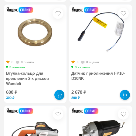
0
0 оценок
0
0 оценок
В наличии
В наличии
Втулка-кольцо для
Датчик приближения FP10-
крепления 2-х дисков
D10NK
Wandeli
600
₽
2 670
₽
300
₽
890
₽