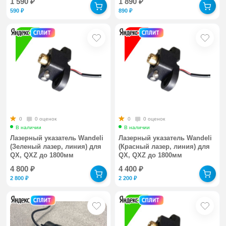
1 590
₽
1 890
₽
590
₽
890
₽
0
0 оценок
0
0 оценок
В наличии
В наличии
Лазерный указатель Wandeli
Лазерный указатель Wandeli
(Зеленый лазер, линия) для
(Красный лазер, линия) для
QX, QXZ до 1800мм
QX, QXZ до 1800мм
4 800
₽
4 400
₽
2 800
₽
2 200
₽