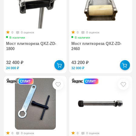
0
0 оценок
0
0 оценок
В наличии
В наличии
Мост плиткореза QXZ-ZD-
Мост плиткореза QXZ-ZD-
1800
2460
32 400
₽
43 200
₽
24 000
₽
32 000
₽
0
0 оценок
0
0 оценок