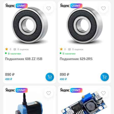
0
0 оценок
0
0 оценок
В наличии
В наличии
Подшипник 608 ZZ ISB
Подшипник 629-2RS
890
₽
890
₽
490
₽
490
₽