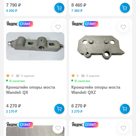
7 790
₽
8 460
₽
4 200
₽
7 360
₽
0
0 оценок
0
0 оценок
В наличии
В наличии
Кронштейн опоры моста
Кронштейн опоры моста
Wandeli QX
Wandeli QXZ
4 270
₽
6 270
₽
2 170
₽
3 270
₽