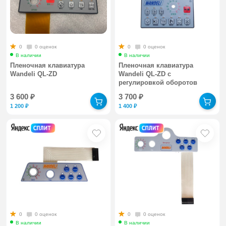
0
0 оценок
0
0 оценок
В наличии
В наличии
Пленочная клавиатура
Пленочная клавиатура
Wandeli QL-ZD
Wandeli QL-ZD с
регулировкой оборотов
3 600
₽
3 700
₽
1 200
₽
1 400
₽
0
0 оценок
0
0 оценок
В наличии
В наличии