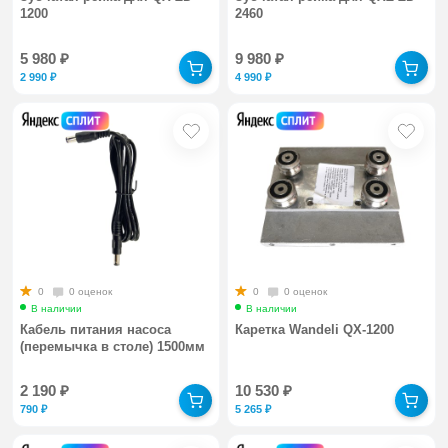
1200
2460
5 980
₽
9 980
₽
2 990
₽
4 990
₽
0
0 оценок
0
0 оценок
В наличии
В наличии
Кабель питания насоса
Каретка Wandeli QX-1200
(перемычка в столе) 1500мм
2 190
₽
10 530
₽
790
₽
5 265
₽