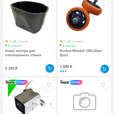
0
0 оценок
0
0 оценок
В наличии
В наличии
Кожух мотора для
Колёса Wandeli 100х32мм
плиткорезного станка
(2шт)
1 890
₽
2 100
₽
990
₽