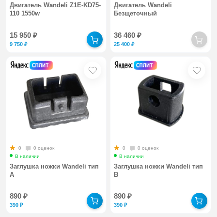
Двигатель Wandeli Z1E-KD75-
Двигатель Wandeli
110 1550w
Безщеточный
15 950
₽
36 460
₽
9 750
₽
25 400
₽
0
0 оценок
0
0 оценок
В наличии
В наличии
Заглушка ножки Wandeli тип
Заглушка ножки Wandeli тип
A
B
890
₽
890
₽
390
₽
390
₽