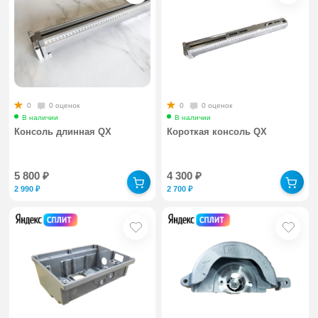
0
0 оценок
0
0 оценок
В наличии
В наличии
Консоль длинная QX
Короткая консоль QX
5 800
₽
4 300
₽
2 990
₽
2 700
₽