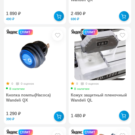
1 890
₽
2 490
₽
490
₽
690
₽
0
0 оценок
0
0 оценок
В наличии
В наличии
Кнопка помпы(Насоса)
Кожух защитный пленочный
Wandeli QX
Wandeli QL
1 290
₽
1 480
₽
390
₽