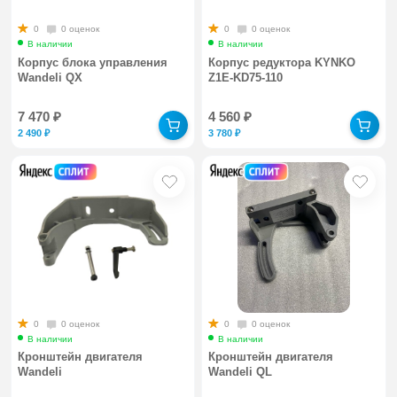
0
0 оценок
0
0 оценок
В наличии
В наличии
Корпус блока управления
Корпус редуктора KYNKO
Wandeli QX
Z1E-KD75-110
7 470
₽
4 560
₽
2 490
₽
3 780
₽
0
0 оценок
0
0 оценок
В наличии
В наличии
Кронштейн двигателя
Кронштейн двигателя
Wandeli
Wandeli QL