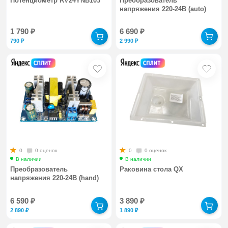
Потенциометр RV24YNB103
Преобразователь
напряжения 220-24В (auto)
1 790
₽
6 690
₽
790
₽
2 990
₽
0
0 оценок
0
0 оценок
В наличии
В наличии
Преобразователь
Раковина стола QX
напряжения 220-24В (hand)
6 590
₽
3 890
₽
2 890
₽
1 890
₽