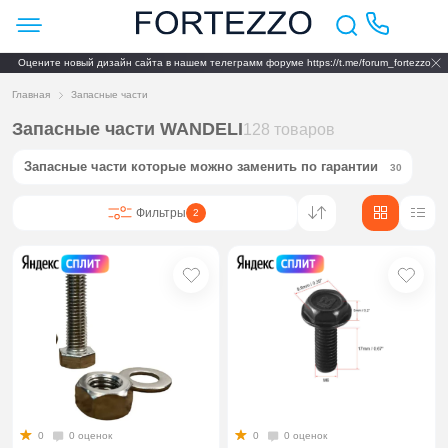
Оцените новый дизайн сайта в нашем телеграмм форуме https://t.me/forum_fortezzo
Главная
Запасные части
Запасные части WANDELI
128 товаров
Запасные части которые можно заменить по гарантии
30
Фильтры
2
0
0 оценок
0
0 оценок