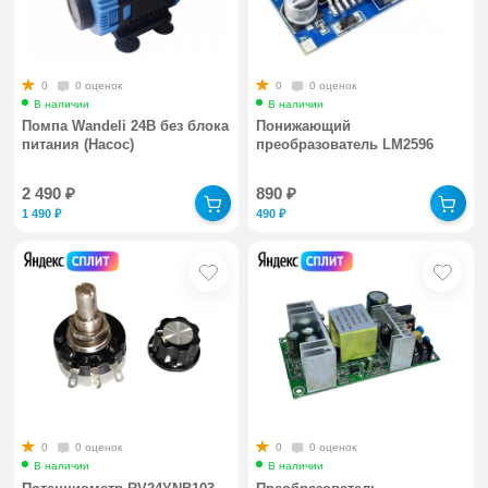
0
0 оценок
0
0 оценок
В наличии
В наличии
Помпа Wandeli 24В без блока
Понижающий
питания (Насос)
преобразователь LM2596
2 490
₽
890
₽
1 490
₽
490
₽
0
0 оценок
0
0 оценок
В наличии
В наличии