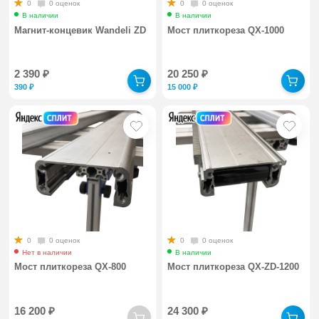
0
0 оценок
0
0 оценок
В наличии
В наличии
Магнит-концевик Wandeli ZD
Мост плиткореза QX-1000
2 390
₽
20 250
₽
390
₽
15 000
₽
0
0 оценок
0
0 оценок
Нет в наличии
В наличии
Мост плиткореза QX-800
Мост плиткореза QX-ZD-1200
16 200
₽
24 300
₽