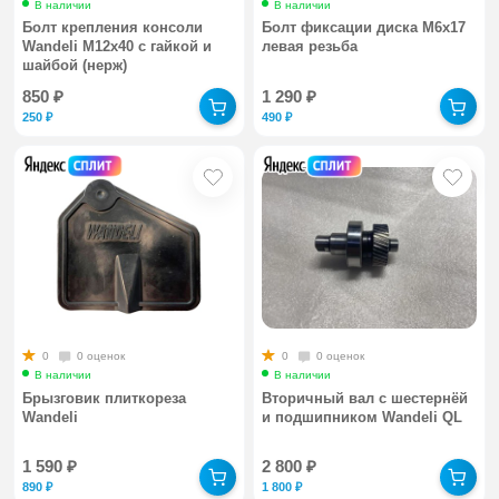
В наличии
В наличии
Болт крепления консоли
Болт фиксации диска М6х17
Wandeli М12х40 с гайкой и
левая резьба
шайбой (нерж)
850
₽
1 290
₽
250
₽
490
₽
0
0 оценок
0
0 оценок
В наличии
В наличии
Брызговик плиткореза
Вторичный вал с шестернёй
Wandeli
и подшипником Wandeli QL
1 590
₽
2 800
₽
890
₽
1 800
₽