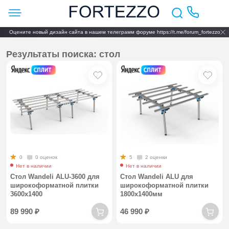
Оцените новый дизайн сайта в нашем телеграмм форуме https://t.me/forum_fortezzo
Результаты поиска: стол
0
0 оценок
5
2 оценки
Нет в наличии
Нет в наличии
Стол Wandeli ALU-3600 для
Стол Wandeli ALU для
широкоформатной плитки
широкоформатной плитки
3600х1400
1800х1400мм
89 990
₽
46 990
₽