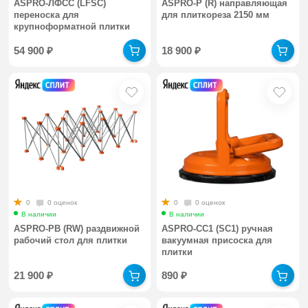
ASPRO-ЛФСС (LFSC)
ASPRO-Р (R) направляющая
переноска для
для плиткореза 2150 мм
крупноформатной плитки
54 900
₽
18 900
₽
0
0 оценок
0
0 оценок
В наличии
В наличии
ASPRO-РВ (RW) раздвижной
ASPRO-СС1 (SC1) ручная
рабочий стол для плитки
вакуумная присоска для
плитки
21 900
₽
890
₽