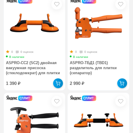
0
0 оценок
0
0 оценок
В наличии
В наличии
ASPRO-СС2 (SC2) двойная
ASPRO-ТБД1 (TBD1)
вакуумная присоска
разделитель для плитки
(стеклодомкрат) для плитки
(сепаратор)
1 390
₽
2 990
₽