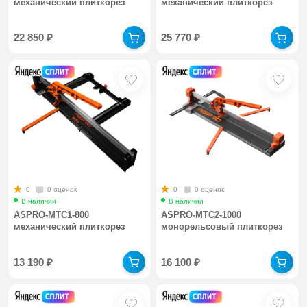
механический плиткорез
механический плиткорез
22 850
₽
25 770
₽
0
0 оценок
0
0 оценок
В наличии
В наличии
ASPRO-MTC1-800
ASPRO-MTC2-1000
механический плиткорез
монорельсовый плиткорез
13 190
₽
16 100
₽