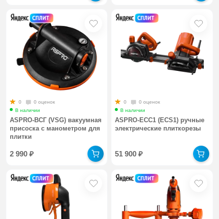
0
0 оценок
0
0 оценок
В наличии
В наличии
ASPRO-ВСГ (VSG) вакуумная
ASPRO-ЕСС1 (ECS1) ручные
присоска с манометром для
электрические плиткорезы
плитки
2 990
₽
51 900
₽