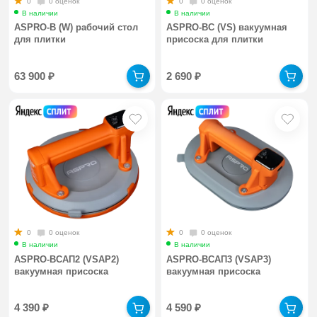
0
0 оценок
0
0 оценок
В наличии
В наличии
ASPRO-В (W) рабочий стол
ASPRO-ВС (VS) вакуумная
для плитки
присоска для плитки
63 900
₽
2 690
₽
0
0 оценок
0
0 оценок
В наличии
В наличии
ASPRO-ВСАП2 (VSAP2)
ASPRO-ВСАП3 (VSAP3)
вакуумная присоска
вакуумная присоска
4 390
₽
4 590
₽