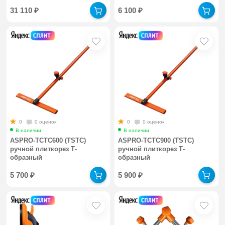
31 110
₽
6 100
₽
0
0 оценок
0
0 оценок
В наличии
В наличии
ASPRO-TСTC600 (TSTC)
ASPRO-TСTC900 (TSTC)
ручной плиткорез Т-
ручной плиткорез Т-
образный
образный
5 700
₽
5 900
₽