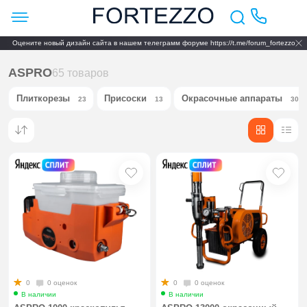
Оцените новый дизайн сайта в нашем телеграмм форуме https://t.me/forum_fortezzo
ASPRO
65 товаров
Плиткорезы
Присоски
Окрасочные аппараты
23
13
30
0
0 оценок
0
0 оценок
В наличии
В наличии