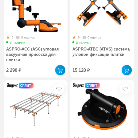
0
0 оценок
0
0 оценок
В наличии
В наличии
ASPRO-АСС (ASC) угловая
ASPRO-АТВС (ATVS) система
вакуумная присоска для
угловой фиксации плитки
плитки
2 290
₽
15 120
₽