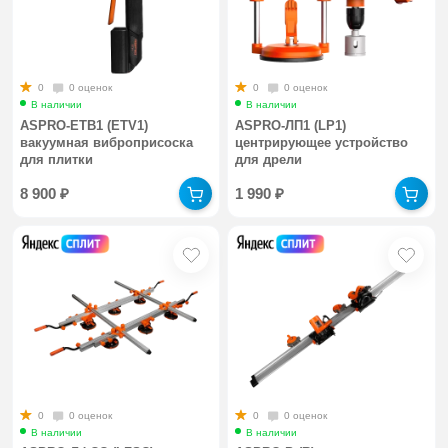
0
0 оценок
0
0 оценок
В наличии
В наличии
ASPRO-ЕТВ1 (ETV1)
ASPRO-ЛП1 (LP1)
вакуумная виброприсоска
центрирующее устройство
для плитки
для дрели
8 900
₽
1 990
₽
0
0 оценок
0
0 оценок
В наличии
В наличии