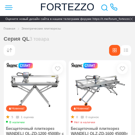
Оцените новый дизайн сайта в нашем телеграмм форуме https://t.me/forum_fortezzo
Главная
Электрические плиткорезы
Серия QL
3 товара
Новинка!
Новинка!
5
1 оценка
0
0 оценок
В наличии
Нет в наличии
Бесщеточный плиткорез
Бесщеточный плиткорез
WANDELI QL-ZD-1200 4500Вт с
WANDELI QLZ-ZD-1600 4500Вт