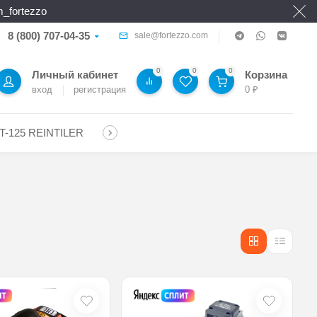
_fortezzo
8 (800) 707-04-35
sale@fortezzo.com
0
0
0
Личный кабинет
Корзина
вход
регистрация
0
₽
T-125 REINTILER