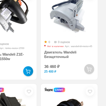
0
0 оценок
оценок
Нет в наличии
Арт.: wandeli-bl-motor-45
Арт.: kinko-motor-1550
Двигатель Wandeli
 Wandeli Z1E-
Безщеточный
 1550w
36 460
₽
25 400
₽