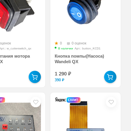
оценок
0
0 оценок
Арт.: w_cutterswitch_qx
В наличии
Арт.: button_KCD1
итания мотора
Кнопка помпы(Насоса)
QX
Wandeli QX
1 290
₽
390
₽