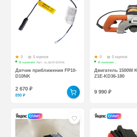
0
0 оценок
0
0 оценок
В наличии
Арт.: w_fp10-d10nk
В наличии
Арт.: kinko-mo
Датчик приближения FP10-
Двигатель 1500W 
D10NK
Z1E-KD36-180
2 670
₽
9 990
₽
890
₽