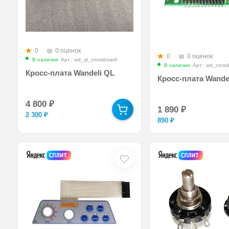
0
0 оценок
0
0 оценок
В наличии
Арт.: wd_ql_crossboard
В наличии
Арт.: wd_cross
Кросс-плата Wandeli QL
Кросс-плата Wande
4 800
₽
1 890
₽
2 300
₽
890
₽