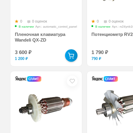
0
0 оценок
0
0 оценок
В наличии
Арт.: automatic_control_panel
В наличии
Арт.: rv24ynb
Пленочная клавиатура
Потенциометр RV
Wandeli QX-ZD
3 600
₽
1 790
₽
1 200
₽
790
₽