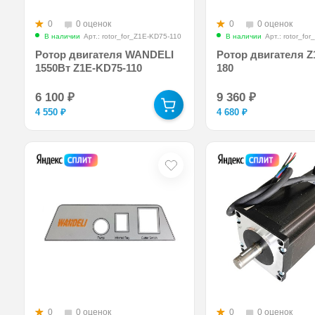
0
0 оценок
0
0 оценок
В наличии
Арт.: rotor_for_Z1E-KD75-110
В наличии
Арт.: rotor_fo
Ротор двигателя WANDELI
Ротор двигателя Z
1550Вт Z1E-KD75-110
180
6 100
₽
9 360
₽
4 550
₽
4 680
₽
0
0 оценок
0
0 оценок