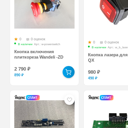
0
0 оценок
0
0 оценок
В наличии
Арт.: w-powerswitch
В наличии
Арт.: w_b_lase
Кнопка включения
Кнопка лазера для
плиткореза Wandeli -ZD
QX
2 790
₽
980
₽
890
₽
490
₽