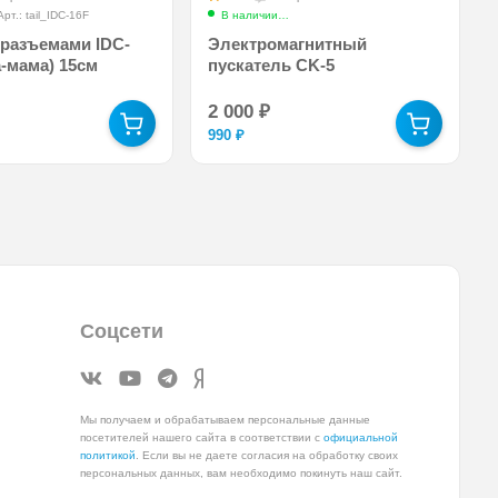
Арт.: tail_IDC-16F
В наличии
Арт.: electromagnetic_switch_CK5
разъемами IDC-
Электромагнитный
а-мама) 15см
пускатель CK-5
2 000
₽
990
₽
Соцсети
Мы получаем и обрабатываем персональные данные
посетителей нашего сайта в соответствии с
официальной
политикой
. Если вы не даете согласия на обработку своих
персональных данных, вам необходимо покинуть наш сайт.