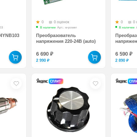
0
0 оценок
0
0 
103
В наличии
Арт.: w-power
В наличии
24YNB103
Преобразователь
Преобраз
напряжения 220-24В (auto)
напряжен
6 690
₽
6 590
₽
2 990
₽
2 890
₽