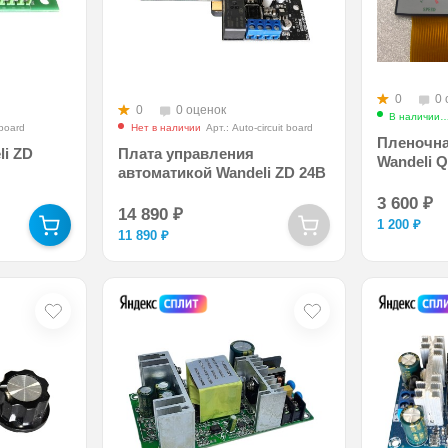
0
0 
0
0 оценок
В наличии
board
Нет в наличии
Арт.: Auto-circuit board
Пленочна
li ZD
Плата управления
Wandeli 
автоматикой Wandeli ZD 24В
3 600
₽
14 890
₽
1 200
₽
11 890
₽