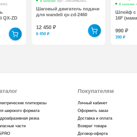
В наличии
Арт.: J-8618HB2401
B6401
В наличии
Шаговый двигатель подачи
ль
Шлейф с 
для wandeli qx-zd-2460
i QX-ZD
16F (мам
12 450
₽
990
₽
6 450
₽
390
₽
аталог
Покупателям
лектрические плиткорезы
Личный кабинет
ля широкого формата
Оформить заказ
идроабразивная резка
Доставка и оплата
апасные части
Возврат товара
SPRO
Договор-оферта