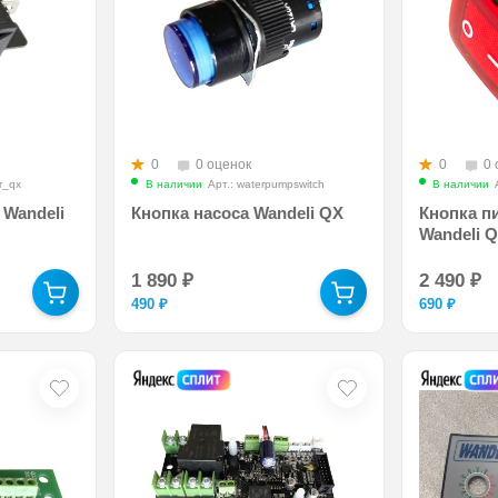
0
0 оценок
0
0 
r_qx
В наличии
Арт.: waterpumpswitch
В наличии
 Wandeli
Кнопка насоса Wandeli QX
Кнопка п
Wandeli 
1 890
₽
2 490
₽
490
₽
690
₽