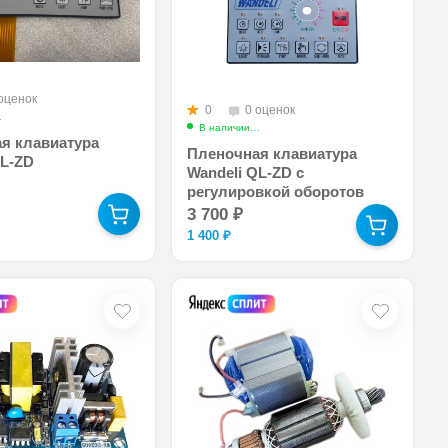
оценок
0
0 оценок
Арт.: automatic_control_panel_ql
В наличии
Арт.: automatic_control_panel_ql-574
я клавиатура
Пленочная клавиатура
QL-ZD
Wandeli QL-ZD с
регулировкой оборотов
3 700
₽
1 400
₽