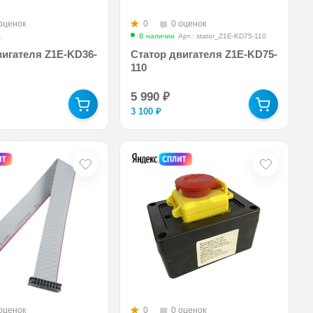
оценок
0
0 оценок
Арт.: stator_for_Z1E-KD36-180
В наличии
Арт.: stator_Z1E-KD75-110
вигателя Z1E-KD36-
Статор двигателя Z1E-KD75-
110
5 990
₽
3 100
₽
оценок
0
0 оценок