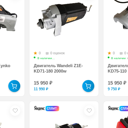
0
0 оценок
0
0 
tor-Z1E-KD36-180
В наличии
Арт.: kinko-motor-Z1E-KD71-180
В наличии
Kynko
Двигатель Wandeli Z1E-
Двигатель
KD71-180 2000w
KD75-110
15 950
₽
15 950
₽
11 990
₽
9 750
₽