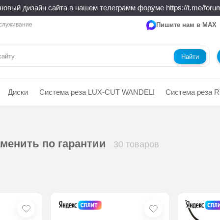
новый дизайн сайта в нашем телеграмм форуме https://t.me/forum
служивание
Пишите нам в MAX
Найти
Диски
Система реза LUX-CUT WANDELI
Система реза R
менить по гарантии
30 товаров