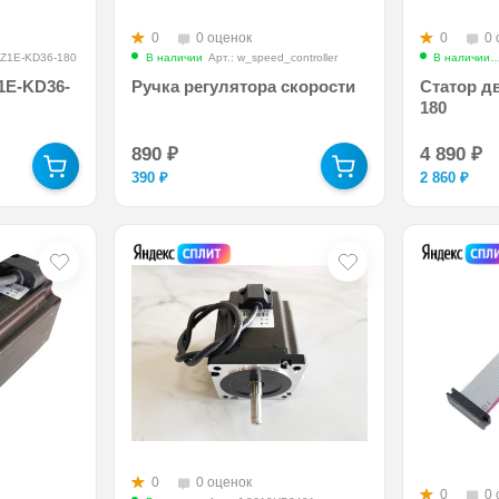
0
0 оценок
0
0 
r_Z1E-KD36-180
В наличии
Арт.: w_speed_controller
В наличии
1E-KD36-
Ручка регулятора скорости
Статор д
180
890
₽
4 890
₽
390
₽
2 860
₽
0
0 оценок
0
0 