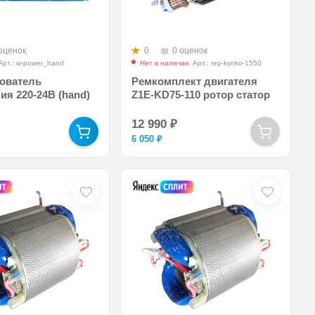
оценок
0
0 оценок
Арт.: w-power_hand
Нет в наличии
Арт.: rep-kynko-1550
ователь
Ремкомплект двигателя
ия 220-24В (hand)
Z1E-KD75-110 ротор статор
12 990
₽
6 050
₽