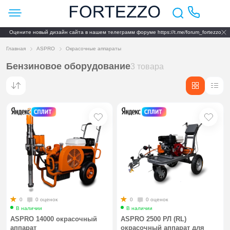
Оцените новый дизайн сайта в нашем телеграмм форуме https://t.me/forum_fortezzo
Главная
ASPRO
Окрасочные аппараты
Бензиновое оборудование
3 товара
0
0 оценок
0
0 оценок
В наличии
В наличии
ASPRO 14000 окрасочный
ASPRO 2500 РЛ (RL)
аппарат
окрасочный аппарат для