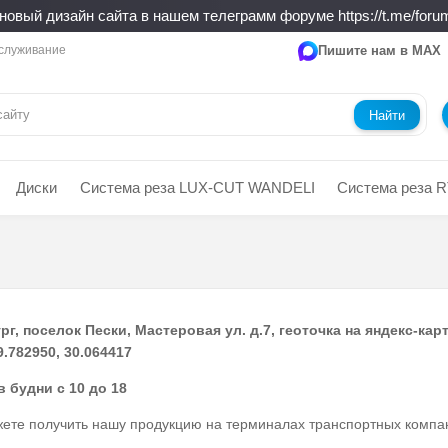
новый дизайн сайта в нашем телеграмм форуме https://t.me/forum
служивание
Пишите нам в MAX
Найти
Диски
Система реза LUX-CUT WANDELI
Система реза R
рг, поселок Пески, Мастеровая ул. д.7, геоточка на яндекс-кар
.782950, 30.064417
 будни с 10 до 18
жете получить нашу продукцию на терминалах транспортных компан