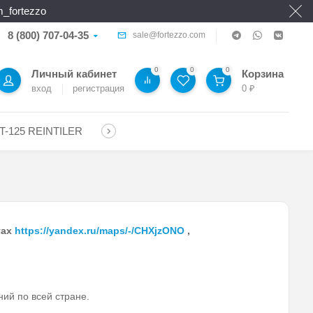
_fortezzo
8 (800) 707-04-35
sale@fortezzo.com
0
0
0
Личный кабинет
Корзина
вход
регистрация
0
₽
T-125 REINTILER
тах
https://yandex.ru/maps/-/CHXjzONO
,
ий по всей стране.