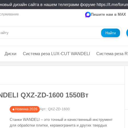
новый дизайн сайта в нашем телеграмм форуме https://t.me/forum
служивание
Пишите нам в MAX
Найти
Диски
Система реза LUX-CUT WANDELI
Система реза R
DELI QXZ-ZD-1600 1550Вт
Новинка 2026
Арт.:
QXZ-ZD-1600
Станки WANDELI – это точный и качественный инструмент
для обработки плитки, керамогранита и других твердых