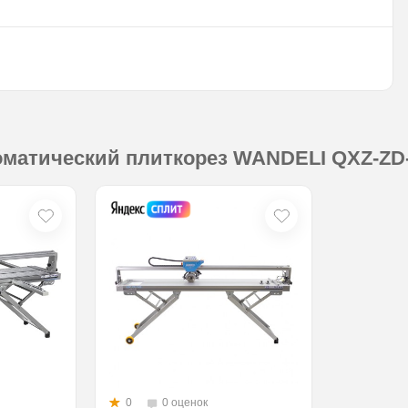
матический плиткорез WANDELI QXZ-ZD-1
0
0 оценок