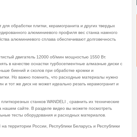
 для обработки плитки, керамогранита и других твердых
рудированного алюминиевого профиля вес станка намного
ойства алюминиевого сплава обеспечивают долговечность
тистый двигатель 12000 об/мин мощностью 1550 Вт.
ть в качестве оснастки турбосегментные алмазные диски с
ьше биений и сколов при обработке кромки и
литки. Но важно помнить, что расходные материалы нужно
н и тот же диск не может идеально резать керамогранит и
 плиткорезных станков WANDELI , сравнить их технические
а нашем сайте. В разделе видео вы можете посмотреть
льные тесты оборудования и расходных материалов.
а территории России, Республики Беларусь и Республики