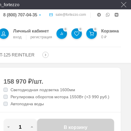
_fortezzo
8 (800) 707-04-35
sale@fortezzo.com
0
0
0
Личный кабинет
Корзина
вход
регистрация
0
₽
T-125 REINTILER
158 970
₽
/
шт.
Светодиодная подсветка 1600мм
Регулировка оборотов мотора 1550Вт (+3 990 руб.)
Автоподача воды
В корзину