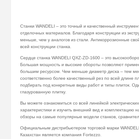
Станки WANDELI – это точный и качественный инструмент
отделочных материалов. Благодаря конструкции из экст
меньше, чем у аналогов из стали. Антикоррозионные св
всей конструкции станка.
Сердце станка WANDELI QXZ-ZD-1600 – это высокооборо
Большая мощность и высокие обороты позволяют применя
большим ресурсом. Чем меньше диаметр диска – тем мен
соответственно более качественный рез по всей длине п
подбирать под конкретные виды работ и типы плиток. Оди
глазурованную плитку.
Вы можете ознакомиться со всей линейкой электрических
характеристики и изучить внешний вид и комплектацию н
обзоры на самые популярные модели станков, сравните
Официальным дистрибьютером торговой марки WANDELI н
Казахстан является компания Fortezzo.