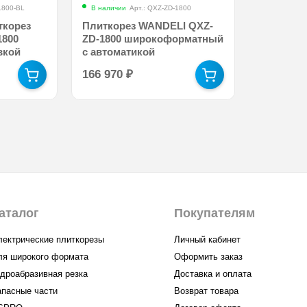
1800-BL
В наличии
Арт.: QXZ-ZD-1800
ткорез
Плиткорез WANDELI QXZ-
1800
ZD-1800 широкоформатный
вкой
с автоматикой
166 970
₽
аталог
Покупателям
лектрические плиткорезы
Личный кабинет
ля широкого формата
Оформить заказ
идроабразивная резка
Доставка и оплата
апасные части
Возврат товара