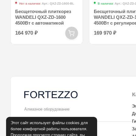
Нет в наличии
Арт.: QXZ-ZD-1600-BL
В наличии
Арт.: QXZ-ZD-
Бесщеточный плиткорез
Бесщеточный пли
WANDELI QXZ-ZD-1600
WANDELI QXZ-ZD-
4500Вт с автоматикой
4500Вт с регулиро
оборотов
164 970
₽
169 970
₽
К
Э
Алмазное оборудование
Д
Г
Этот сайт использует файлы cookies для
более комфортной работы пользователя.
З
г. Санкт-Петербург
Продолжая просмотр страниц сайта, вы