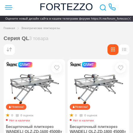
Оцените новый дизайн сайта в нашем телеграмм форуме https://t.me/forum_fortezzo
Главная
Электрические плиткорезы
Серия QL
3 товара
Новинка!
Новинка!
0
0 оценок
0
0 оценок
Нет в наличии
Нет в наличии
Бесщеточный плиткорез
Бесщеточный плиткорез
WANDELI QLZ-ZD-1600 4500Вт
WANDELI QLZ-ZD-1800 4500Вт